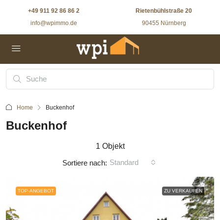
+49 911 92 86 86 2
Rietenbühlstraße 20
info@wpimmo.de
90455 Nürnberg
Home
Buckenhof
Buckenhof
1 Objekt
Standard
Sortiere nach:
TOP-ANGEBOT
ZU VERKAUFEN