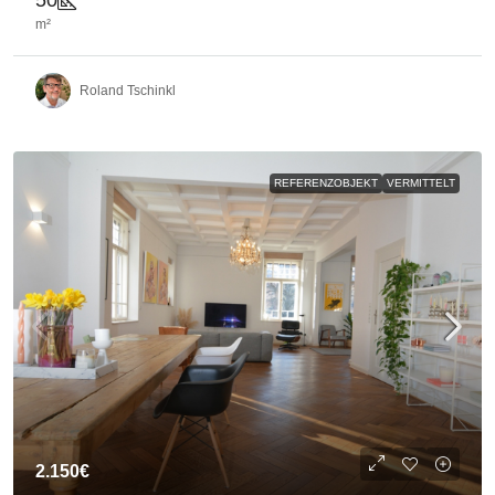
50
m²
Roland Tschinkl
REFERENZOBJEKT
VERMITTELT
2.150€