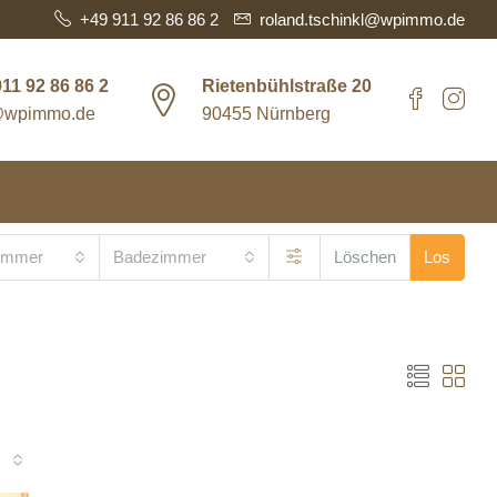
+49 911 92 86 86 2
roland.tschinkl@wpimmo.de
11 92 86 86 2
Rietenbühlstraße 20
@wpimmo.de
90455 Nürnberg
zimmer
Badezimmer
Löschen
Los