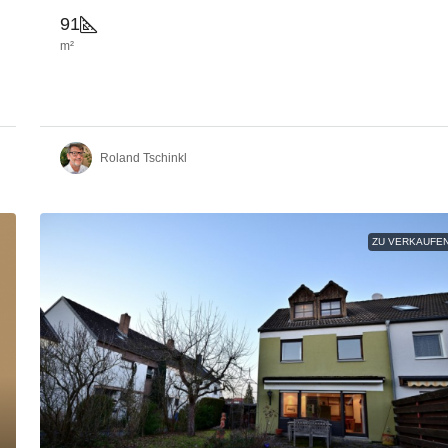
91
m²
Roland Tschinkl
ZU VERKAUFE