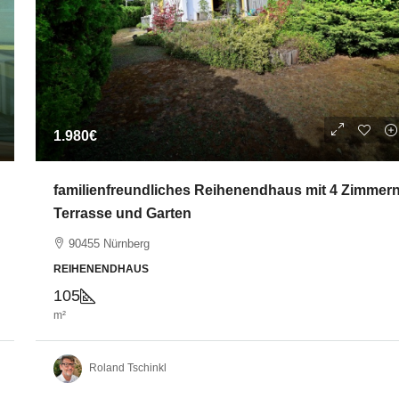
1.980€
familienfreundliches Reihenendhaus mit 4 Zimmern
Terrasse und Garten
90455 Nürnberg
REIHENENDHAUS
105
m²
Roland Tschinkl