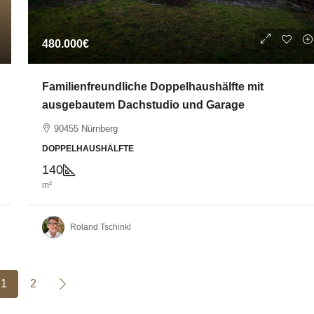
480.000€
Familienfreundliche Doppelhaushälfte mit
ausgebautem Dachstudio und Garage
90455 Nürnberg
DOPPELHAUSHÄLFTE
140
m²
Roland Tschinkl
1
2