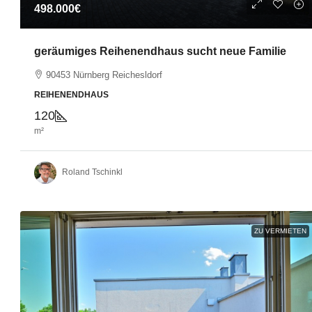
498.000€
geräumiges Reihenendhaus sucht neue Familie
90453 Nürnberg Reichesldorf
REIHENENDHAUS
120
m²
Roland Tschinkl
ZU VERMIETEN