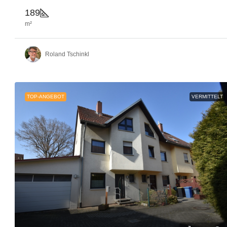
189
m²
Roland Tschinkl
TOP-ANGEBOT
VERMITTELT