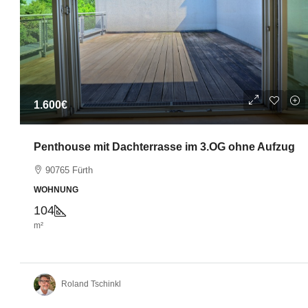
1.600€
Penthouse mit Dachterrasse im 3.OG ohne Aufzug
90765 Fürth
WOHNUNG
104
m²
Roland Tschinkl