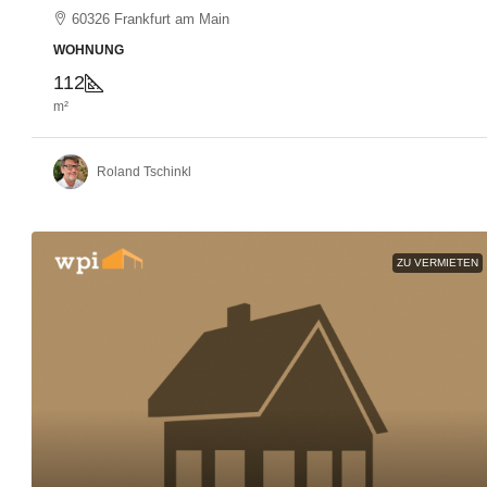
60326 Frankfurt am Main
WOHNUNG
112
m²
Roland Tschinkl
ZU VERMIETEN